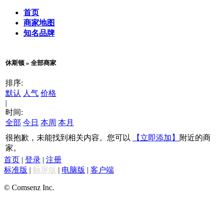
首页
商家地图
知名品牌
休斯顿 » 全部商家
排序:
默认
人气
价格
|
时间:
全部
今日
本周
本月
很抱歉，未能找到相关内容。您可以
【立即添加】
附近的商
家。
首页
|
登录
|
注册
标准版
|
触屏版
|
电脑版
|
客户端
© Comsenz Inc.