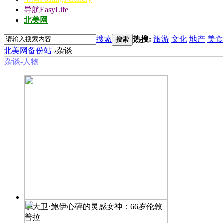
导航
EasyLife
北美网
搜索
热搜:
旅游
文化
地产
美食
搜索
北美网备份站
›
杂谈
杂谈-人物
令大卫·鲍伊心碎的灵感女神：66岁伦敦
普拉