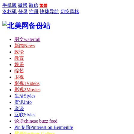
手机版
微博
微信
繁體
洛杉矶
登录
注册
快捷导航
切换风格
图文
waterfall
新闻
News
政论
教育
娱乐
综艺
卫视
影视1
Videos
影视2
Movies
生活
Styles
资讯
Info
杂谈
互联
Styles
论坛
chinese buzz feed
Pin专题
Pinterest on Beimeilife
壁画
Postings Gallery