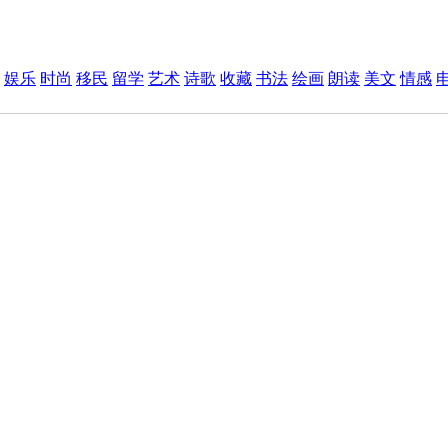
娱乐
时尚
移民
留学
艺术
诗歌
收藏
书法
绘画
朗读
美文
情感