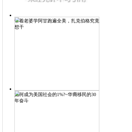
带着老婆学阿甘跑遍全美，扎克伯格究竟
想干
如何成为美国社会的1%?~华裔移民的30
年奋斗