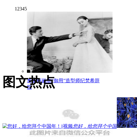
1
2
3
4
5
图文热点
奥黛丽赫本“御用”造型师纪梵希辞
世
您好，给您拜个中国