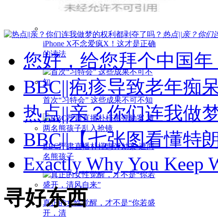
热点||亲？你们
iPhone X不念爱疯X！这才是正确
的读法
您好，给您拜个中国年！
BBC||疱疹导致老年
首次“习特会” 这些成果不可不知
热点||亲？你们连我做
BBC||【七张图看懂
BBC严肃直播朴槿惠弹劾案 遭两
名熊孩子
Exactly Why You Keep W
寻好东西
真正的女性觉醒，才不是“你若盛
开，清