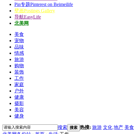
Pin专题
Pinterest on Beimeilife
壁画
Postings Gallery
导航
EasyLife
北美网
美食
宠物
品味
情感
旅游
购物
装饰
工作
家庭
户外
健康
摄影
美容
健身
搜索
热搜:
旅游
文化
地产
美食
搜索