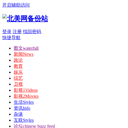
开启辅助访问
登录
注册
找回密码
快捷导航
图文
waterfall
新闻
News
政论
教育
娱乐
综艺
卫视
影视1
Videos
影视2
Movies
生活
Styles
资讯
Info
杂谈
互联
Styles
论坛
chinese buzz feed