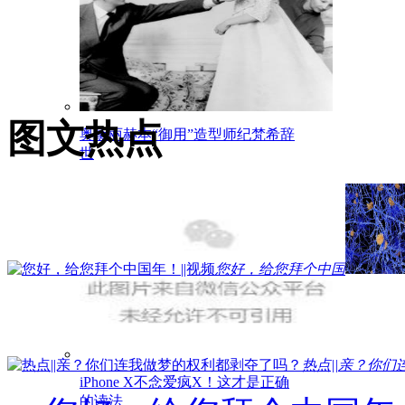
图文热点
奥黛丽赫本“御用”造型师纪梵希辞
世
您好，给您拜个中国
热点||亲？你们
iPhone X不念爱疯X！这才是正确
的读法