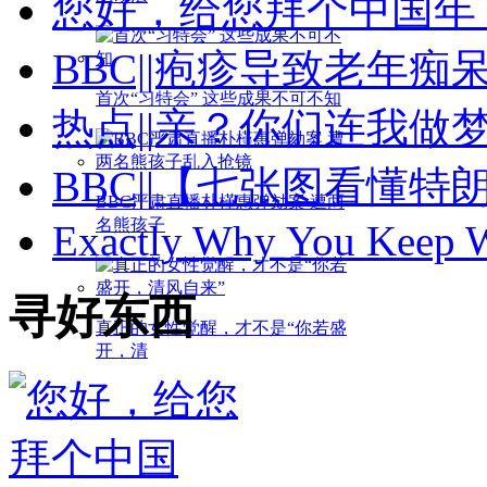
您好，给您拜个中国年！
BBC||疱疹导致老年
首次“习特会” 这些成果不可不知
热点||亲？你们连我做
BBC||【七张图看懂
BBC严肃直播朴槿惠弹劾案 遭两
名熊孩子
Exactly Why You Keep W
寻好东西
真正的女性觉醒，才不是“你若盛
开，清