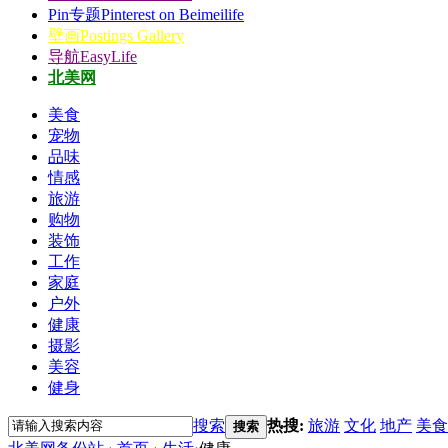
Pin专题
Pinterest on Beimeilife
壁画
Postings Gallery
导航
EasyLife
北美网
美食
宠物
品味
情感
旅游
购物
装饰
工作
家庭
户外
健康
摄影
美容
健身
搜索
热搜:
旅游
文化
地产
美食
搜索