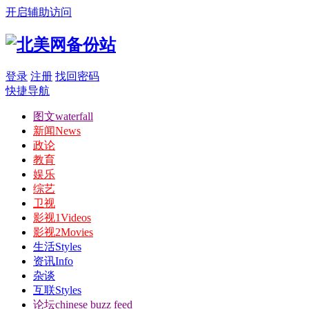
开启辅助访问
登录
注册
找回密码
快捷导航
图文
waterfall
新闻
News
政论
教育
娱乐
综艺
卫视
影视1
Videos
影视2
Movies
生活
Styles
资讯
Info
杂谈
互联
Styles
论坛
chinese buzz feed