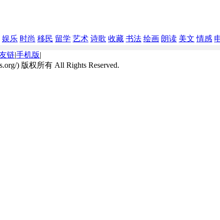
娱乐
时尚
移民
留学
艺术
诗歌
收藏
书法
绘画
朗读
美文
情感
友链
|
手机版
|
kdns.org/) 版权所有 All Rights Reserved.