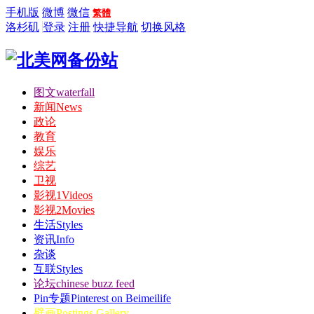
手机版
微博
微信
繁體
洛杉矶
登录
注册
快捷导航
切换风格
图文
waterfall
新闻
News
政论
教育
娱乐
综艺
卫视
影视1
Videos
影视2
Movies
生活
Styles
资讯
Info
杂谈
互联
Styles
论坛
chinese buzz feed
Pin专题
Pinterest on Beimeilife
壁画
Postings Gallery