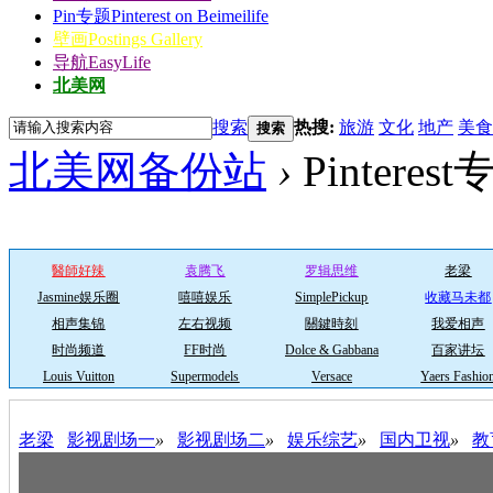
Pin专题
Pinterest on Beimeilife
壁画
Postings Gallery
导航
EasyLife
北美网
搜索
热搜:
旅游
文化
地产
美食
搜索
北美网备份站
›
Pintere
You
醫師好辣
袁腾飞
罗辑思维
老梁
Jasmine娱乐圈
嘻嘻娱乐
SimplePickup
收藏马未都
相声集锦
左右视频
關鍵時刻
我爱相声
时尚频道
FF时尚
Dolce & Gabbana
百家讲坛
Louis Vuitton
Supermodels
Versace
Yaers Fashio