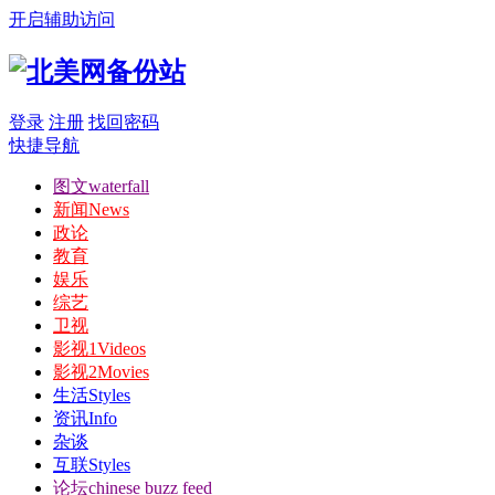
开启辅助访问
登录
注册
找回密码
快捷导航
图文
waterfall
新闻
News
政论
教育
娱乐
综艺
卫视
影视1
Videos
影视2
Movies
生活
Styles
资讯
Info
杂谈
互联
Styles
论坛
chinese buzz feed