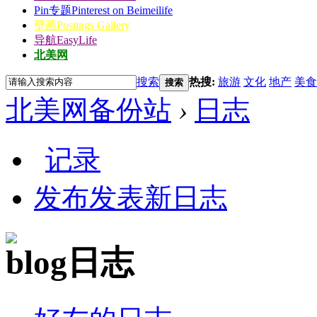
Pin专题
Pinterest on Beimeilife
壁画
Postings Gallery
导航
EasyLife
北美网
搜索
热搜:
旅游
文化
地产
美食
搜索
北美网备份站
›
日志
记录
发布
发表新日志
日志