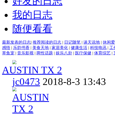
好友的日志
我的日志
随便看看
最新发表的日志
|
推荐阅读的日志
|
日记随笔
|
谈天说地
|
休闲爱
感悟
|
乐韵书香
|
美食天地
|
家居美化
|
健康生活
|
科技电讯
|
工
草鱼宠
|
音乐影视
|
两性话题
|
娱乐八卦
|
医疗保健
|
体育综艺
|
AUSTIN TX 2
jc0473
2018-8-3 13:43