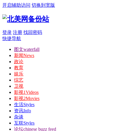
开启辅助访问
切换到宽版
登录
注册
找回密码
快捷导航
图文
waterfall
新闻
News
政论
教育
娱乐
综艺
卫视
影视1
Videos
影视2
Movies
生活
Styles
资讯
Info
杂谈
互联
Styles
论坛
chinese buzz feed