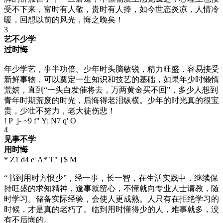
受不下来，富时有人敬，贵时有人捧，如今世态炎凉，人情冷
暖，回想以前的风光，悔之晚矣！
3
艺不少学
过时悔
年少学艺，事半功倍。少年时头脑敏锐，精力旺盛，容易接受
新鲜事物，可以奠定一生知识和技艺的基础，如果年少时懒惰
荒嬉，直到“一头白发催将去，万两黄金买不回”，多少人想到
青年时期荒废的时光，后悔得老泪纵横。少年的时光真的很宝
贵，少壮不努力，老大徒伤悲！
! P j- ~9 f" Y; N7 q' O
4
见事不学
用时悔
* Z1 d4 e' A* T" {$ M
“书到用时方恨少”，经一事，长一智，在生活实践中，继续保
持旺盛的求知精神，逢事就留心，不懂就向专业人士请教，随
时学习。储备实际经验，会使人更成熟。人只有在拒绝学习的
时候，才是真的老朽了。临到用时懂得少的人，难事就多，没
有不后悔的。