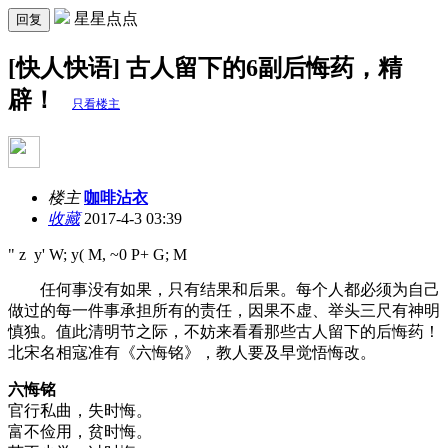
星星点点
回复
[快人快语] 古人留下的6副后悔药，精
辟！
只看楼主
楼主
咖啡沾衣
收藏
2017-4-3 03:39
" z y' W; y( M, ~0 P+ G; M
任何事没有如果，只有结果和后果。每个人都必须为自己
做过的每一件事承担所有的责任，因果不虚、举头三尺有神明
慎独。值此清明节之际，不妨来看看那些古人留下的后悔药！
北宋名相寇准有《六悔铭》，教人要及早觉悟悔改。
六悔铭
官行私曲，失时悔。
富不俭用，贫时悔。