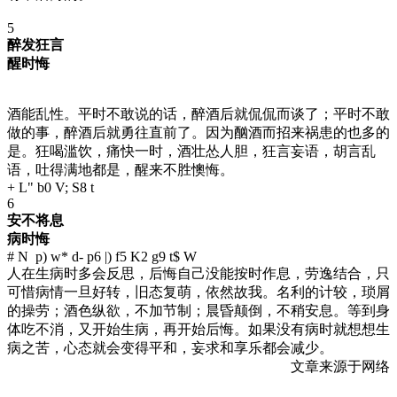
5
醉发狂言
醒时悔
酒能乱性。平时不敢说的话，醉酒后就侃侃而谈了；平时不敢
做的事，醉酒后就勇往直前了。因为酗酒而招来祸患的也多的
是。狂喝滥饮，痛快一时，酒壮怂人胆，狂言妄语，胡言乱
语，吐得满地都是，醒来不胜懊悔。
+ L" b0 V; S8 t
6
安不将息
病时悔
# N p) w* d- p6 |) f5 K2 g9 t$ W
人在生病时多会反思，后悔自己没能按时作息，劳逸结合，只
可惜病情一旦好转，旧态复萌，依然故我。名利的计较，琐屑
的操劳；酒色纵欲，不加节制；晨昏颠倒，不稍安息。等到身
体吃不消，又开始生病，再开始后悔。如果没有病时就想想生
病之苦，心态就会变得平和，妄求和享乐都会减少。
文章来源于网络