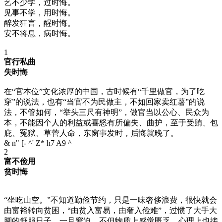
艺不少学，过时悔。
见事不学，用时悔。
醉发狂言，醒时悔。
安不将息，病时悔。
1
官行私曲
失时悔
在“官本位”文化浓厚的中国，古时候有“千里做官，为了吃
穿”的说法，也有“当官不为民做主，不如回家卖红薯”的说
法，不管如何，“举头三尺有神明”，做官当以公心、民众为
本，不能因个人的利益或喜怒有所偏失、曲护，至于受贿、包
庇、冤狱、草菅人命，东窗事发时，后悔就晚了。
& n" [- ^' Z* h7 A9 ^
2
富不俭用
贫时悔
“坐吃山空。”不知道勤俭节约，只是一味奢侈浪费，很快就会
由富裕转向贫困，“由贫入富易，由奢入俭难”，过惯了大手大
脚的舒服日子，一旦窘迫，不但物质上感觉匮乏，心理上也接