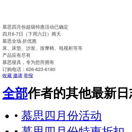
慕思四月份超级特惠活动已确定
四月6-7日（下周六日）两天
慕思全场️.️折优惠
床、床垫、沙发、按摩椅、电视柜等等
产品应有尽有
慕思寝具，专为您所拥有
订购电话️：626-623-6180
收藏
邀请
举报
全部
作者的其他最新日
•
慕思四月份活动
•
慕思四月份特惠折扣