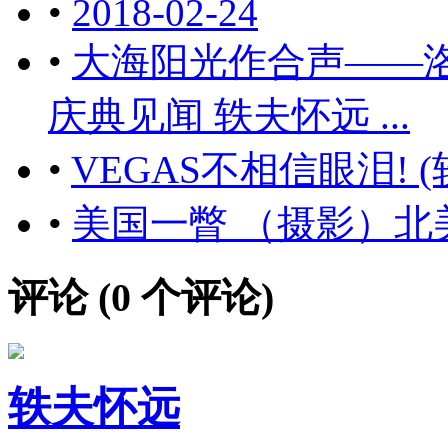
•
2018-02-24
•
大海阳光作合声——
庆典见闻 轶夫怀远 ...
•
VEGAS不相信眼泪! 
•
美国一瞥 （摄影）北
评论 (
0
个评论)
轶夫怀远