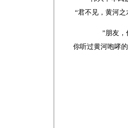
“君不见，黄河
”朋友
你听过黄河咆哮的