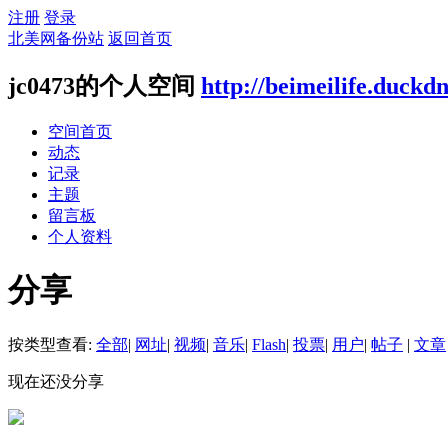
注册
登录
北美网备份站
返回首页
jc0473的个人空间
http://beimeilife.duckd
空间首页
动态
记录
主题
留言板
个人资料
分享
按类型查看:
全部
|
网址
|
视频
|
音乐
|
Flash
|
投票
|
用户
|
帖子
|
文章
现在还没分享