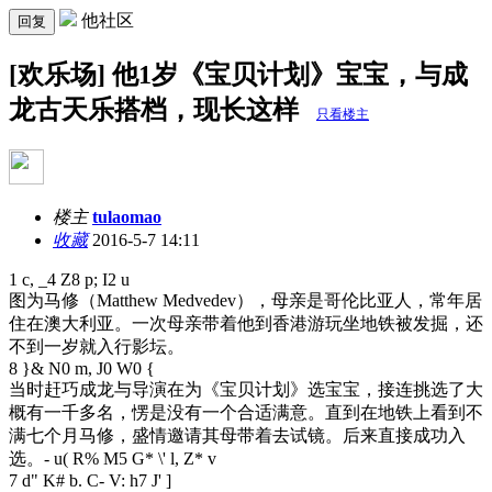
他社区
回复
[欢乐场] 他1岁《宝贝计划》宝宝，与成
龙古天乐搭档，现长这样
只看楼主
楼主
tulaomao
收藏
2016-5-7 14:11
1 c, _4 Z8 p; I2 u
图为马修（Matthew Medvedev），母亲是哥伦比亚人，常年居
住在澳大利亚。一次母亲带着他到香港游玩坐地铁被发掘，还
不到一岁就入行影坛。
8 }& N0 m, J0 W0 {
当时赶巧成龙与导演在为《宝贝计划》选宝宝，接连挑选了大
概有一千多名，愣是没有一个合适满意。直到在地铁上看到不
满七个月马修，盛情邀请其母带着去试镜。后来直接成功入
选。
- u( R% M5 G* \' l, Z* v
7 d" K# b. C- V: h7 J' ]