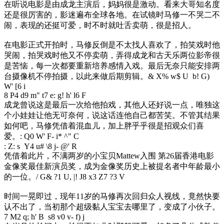
在听说电影是由成龙主演后，妈妈很是激动。看来大哥知名度
还是很厉害的，影迷遍布全球各地。在试镜时马修一不哭二不
闹，表现的还挺可爱，时不时就吐舌卖萌，很是招人。
在电影正式开拍时，马修反倒是不太找人喜欢了，拍笑戏时他
哭闹，拍哭戏时他又不停卖萌，弄得成龙和古天乐两位影帝很
是苦恼，每一次都要重新培养感情入戏。最后无奈只能安排两
台摄像机不停拍摄，以此来做后期剪辑。
& X% w$ U b! G)
W' [6 i
8 P4 d9 m" t7 e: g! h' l6 F
成龙曾说这是最后一次给他拍戏，其他人还好说一点，唯独这
个小娃娃让他无可奈何，说这话连他自己都苦笑。不管其结果
如何吧，马修凭借着混血儿，加上胖乎乎很是招观众们喜
爱。
: Q0 W' F- i* ^" C
: Z: s Y4 u# \8 j- @' R
凭借着此片，不满两岁的小宝贝Mattew入围 第26届香港电影
金像奖最佳新演员奖，成为金像奖历史上被提名者中年龄最小
的一位。
/ G& ?1 U, |! J8 x3 Z7 ?3 V
时间一晃即过，现年11岁的马修再次回归众人视线，竟然快要
认不出了，当初那个超级黏人宝宝去哪里了，变成了小伙子。
7 M2 q; h' B s8 v0 v- f) j