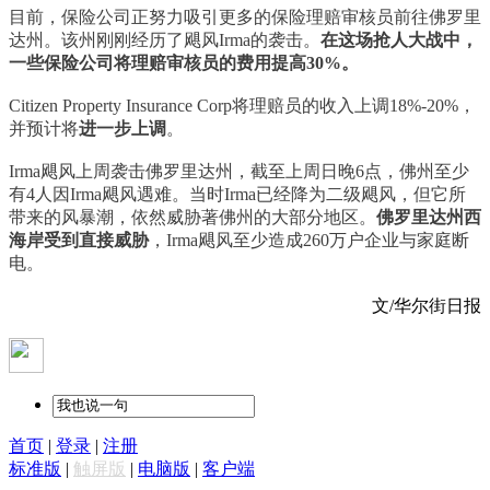
目前，保险公司正努力吸引更多的保险理赔审核员前往佛罗里
达州。该州刚刚经历了飓风Irma的袭击。
在这场抢人大战中，
一些保险公司将理赔审核员的费用提高30%。
Citizen Property Insurance Corp将理赔员的收入上调18%-20%，
并预计将
进一步上调
。
Irma飓风上周袭击佛罗里达州，截至上周日晚6点，佛州至少
有4人因Irma飓风遇难。当时Irma已经降为二级飓风，但它所
带来的风暴潮，依然威胁著佛州的大部分地区。
佛罗里达州西
海岸受到直接威胁
，
Irma飓风至少造成260万户企业与家庭断
电。
文/华尔街日报
首页
|
登录
|
注册
标准版
|
触屏版
|
电脑版
|
客户端