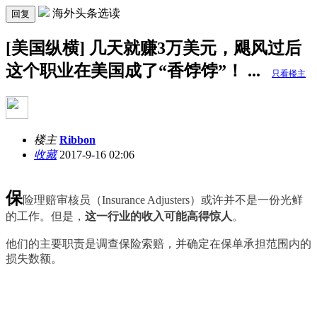
海外头条选读
回复
[美国纵横] 几天就赚3万美元，飓风过后
这个职业在美国成了“香饽饽”！ ...
只看楼主
楼主
Ribbon
收藏
2017-9-16 02:06
保
险理赔审核员（Insurance Adjusters）
或许并不是一份光鲜
的工作。但是，
这一行业的收入可能高得惊人
。
他们的主要职责是调查保险索赔，并确定在保单承担范围内的
损失数额。