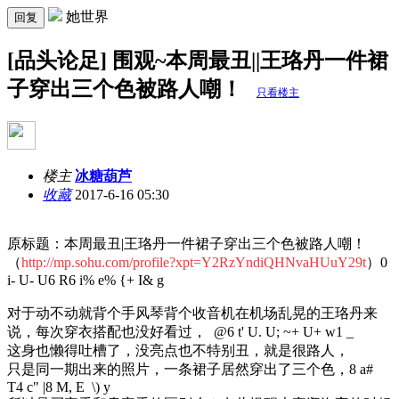
她世界
回复
[品头论足] 围观~本周最丑||王珞丹一件裙
子穿出三个色被路人嘲！
只看楼主
楼主
冰糖葫芦
收藏
2017-6-16 05:30
原标题：本周最丑|王珞丹一件裙子穿出三个色被路人嘲！
（
http://mp.sohu.com/profile?xpt=Y2RzYndiQHNvaHUuY29t
）
0
i- U- U6 R6 i% e% {+ I& g
对于动不动就背个手风琴背个收音机在机场乱晃的王珞丹来
说，每次穿衣搭配也没好看过，
@6 t' U. U; ~+ U+ w1 _
这身也懒得吐槽了，没亮点也不特别丑，就是很路人，
只是同一期出来的照片，一条裙子居然穿出了三个色，
8 a#
T4 c" |8 M, E \) y