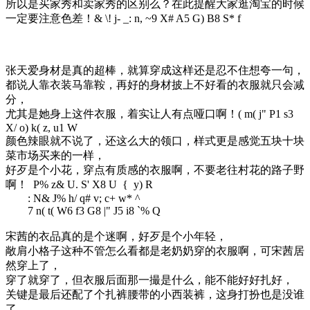
所以是买家秀和卖家秀的区别么？在此提醒大家逛淘宝的时候
一定要注意色差！
& \! j- _: n, ~9 X# A5 G) B8 S* f
张天爱身材是真的超棒，就算穿成这样还是忍不住想夸一句，
都说人靠衣装马靠鞍，再好的身材披上不好看的衣服就只会减
分，
尤其是她身上这件衣服，着实让人有点哑口啊！
( m( j" P1 s3
X/ o) k( z, u1 W
颜色辣眼就不说了，还这么大的领口，样式更是感觉五块十块
菜市场买来的一样，
好歹是个小花，穿点有质感的衣服啊，不要老往村花的路子野
啊！
P% z& U. S' X8 U { y) R
: N& J% h/ q# v; c+ w* ^
7 n( t( W6 f3 G8 |" J5 i8 `% Q
宋茜的衣品真的是个迷啊，好歹是个小年轻，
敞肩小格子这种不管怎么看都是老奶奶穿的衣服啊，可宋茜居
然穿上了，
穿了就穿了，但衣服后面那一撮是什么，能不能好好扎好，
关键是最后还配了个扎裤腰带的小西装裤，这身打扮也是没谁
了，