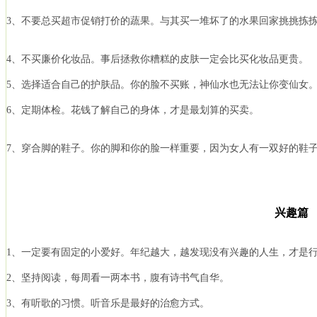
3、不要总买超市促销打价的蔬果。与其买一堆坏了的水果回家挑挑拣
4、不买廉价化妆品。事后拯救你糟糕的皮肤一定会比买化妆品更贵。
5、选择适合自己的护肤品。你的脸不买账，神仙水也无法让你变仙女
6、定期体检。花钱了解自己的身体，才是最划算的买卖。
7、穿合脚的鞋子。你的脚和你的脸一样重要，因为女人有一双好的鞋
兴趣篇
1、一定要有固定的小爱好。年纪越大，越发现没有兴趣的人生，才是
2、坚持阅读，每周看一两本书，腹有诗书气自华。
3、有听歌的习惯。听音乐是最好的治愈方式。