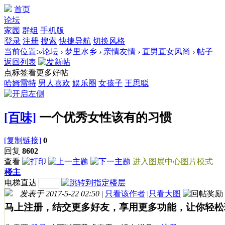
首页
论坛
家园
群组
手机版
登录
注册
搜索
快捷导航
切换风格
当前位置:
»
论坛
›
梦里水乡
›
亲情友情
›
直男直女风尚
›
帖子
返回列表
点标签看更多好帖
哈姆雷特
男人喜欢
娱乐圈
女孩子
王思聪
[百味]
一个优秀女性该有的习惯
[复制链接]
0
回复
8602
查看
进入图展中心图片模式
楼主
电梯直达
发表于 2017-5-22 02:50
|
只看该作者
|
只看大图
马上注册，结交更多好友，享用更多功能，让你轻松