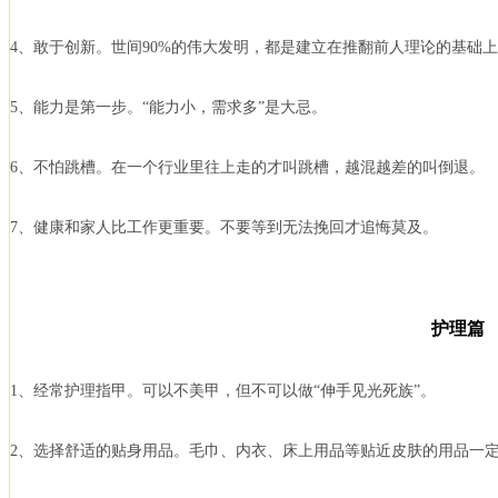
4、敢于创新。世间90%的伟大发明，都是建立在推翻前人理论的基础
5、能力是第一步。“能力小，需求多”是大忌。
6、不怕跳槽。在一个行业里往上走的才叫跳槽，越混越差的叫倒退。
7、健康和家人比工作更重要。不要等到无法挽回才追悔莫及。
护理篇
1、经常护理指甲。可以不美甲，但不可以做“伸手见光死族”。
2、选择舒适的贴身用品。毛巾、内衣、床上用品等贴近皮肤的用品一