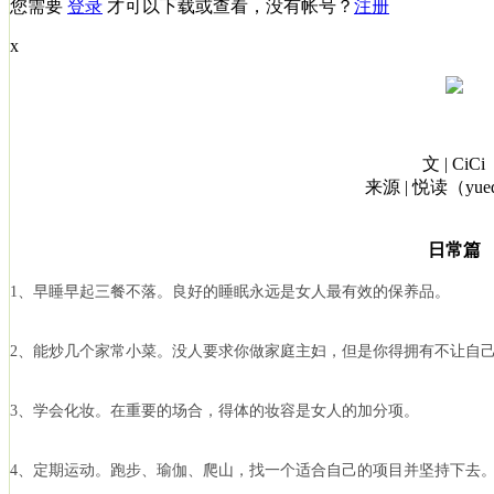
您需要
登录
才可以下载或查看，没有帐号？
注册
x
文 | CiCi
来源 | 悦读（yue
日常篇
1、早睡早起三餐不落。良好的睡眠永远是女人最有效的保养品。
2、能炒几个家常小菜。没人要求你做家庭主妇，但是你得拥有不让自
3、学会化妆。在重要的场合，得体的妆容是女人的加分项。
4、定期运动。跑步、瑜伽、爬山，找一个适合自己的项目并坚持下去