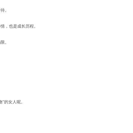
亏待。
心情，也是成长历程。
局限。
物”的女人呢。