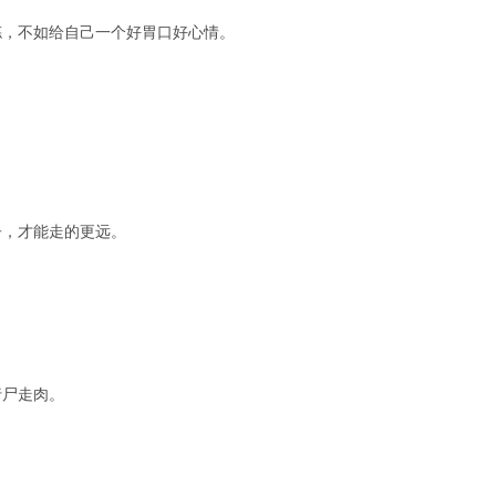
拣，不如给自己一个好胃口好心情。
。
子，才能走的更远。
行尸走肉。