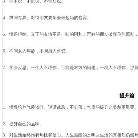
3、不多说、不乱说、不背后说。
4、求同存异。对待朋友要学会最起码的包容。
5、懂得拒绝。真正的友情不是一味的附和；再好的朋友破坏你的原则，也
6、不问女人年龄，不问男人薪资。
7、学会反思。一个人不理你，可能是对方的问题，一群人不理你，那
提升篇
1、慢慢培养气质谈吐。说话诚恳，不刻薄，气质的提升比美貌更重要
2、提升自己的品味。
3、对生活始终抱有热忱和信心。人生最酷的是明白生活的真相后仍然