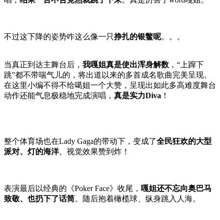
不过这下降的姿势咋这么像一只
挣扎的银鳖呢
。。。
当真正到达主舞台后，
我嘎姐真是使出浑身解数
，“上蹿下
跳”都不带喘气儿的，将出道以来的多首成名歌曲完美呈现。
在这里小编不得不给噶姐一个大赞，呈现出如此多高难度舞台
动作还能气息极稳地完成演唱，
真是实力Diva
！
整个体育场也在Lady Gaga的带动下，变成了
全民狂欢的大型
派对、灯的海洋
。视觉效果赞到炸！
表演最后以经典的《Poker Face》收尾，
嘎姐还不忘向奥巴马
致敬、也扔下了话筒
。随后抱着橄榄球、纵身跳入人海。