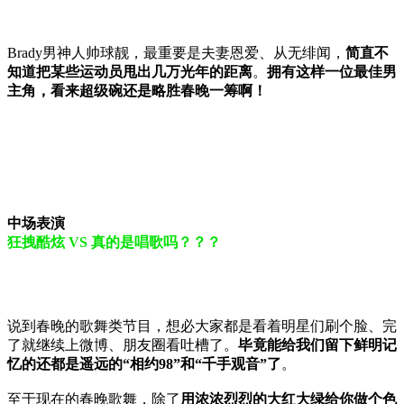
Brady男神人帅球靓，最重要是夫妻恩爱、从无绯闻，
简直不
知道把某些运动员甩出几万光年的距离
。
拥有这样一位最佳男
主角，看来超级碗还是略胜春晚一筹啊！
中场表演
狂拽酷炫 VS 真的是唱歌吗？？？
说到春晚的歌舞类节目，想必大家都是看着明星们刷个脸、完
了就继续上微博、朋友圈看吐槽了。
毕竟能给我们留下鲜明记
忆的还都是遥远的“相约98”和“千手观音”了
。
至于现在的春晚歌舞，除了
用浓浓烈烈的大红大绿给你做个色