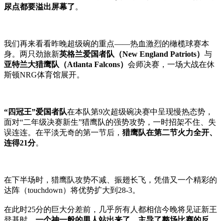
尿点都要溢出屏幕了
。
我们再来看看昨晚超级碗的重点——热血激烈的橄榄球赛本
身。两只劲旅新
英格兰爱国者队（New England Patriots）
与
亚特兰大猎鹰队（Atlanta Falcons）
会师决赛，一场大战在休
斯顿NRG体育馆展开。
“四冠王”爱国者队
在本队第9次超级碗决赛中呈现慢热态势，
面对“二年级决赛新生”猎鹰队的强势攻势，一时招架不住、失
误连连。在平淡无奇的第一节后，
猎鹰队在第二节火力全开、
连得21分
。
在下半场时，猎鹰队攻势不减、振翅长飞，凭借又一个精彩的
达阵（touchdown）将优势扩大到28-3。
在此时25分的巨大分差前，几乎所有人都相信今晚将见证新王
登基时，
一个神一般的男人站出来了，主导了整场比赛的反