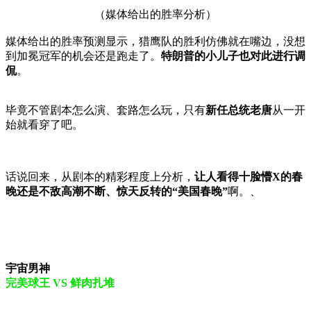
（媒体给出的胜率分析）
媒体给出的胜率预测显示，猎鹰队的胜利仿佛就在嘴边，没想
到加冕冠军的机会还是跑走了。
特朗普的小儿子也对此进行调
侃
。
毕竟不管剧本怎么演、套路怎么玩，只有
新任总统老唐
从一开
始就看穿了吧。
话说回来，从剧本的精彩程度上分析，
让人看得十脸懵X的春
晚还是不敌高潮不断、惊天反转的“美国春晚”
啊。、
宇宙男神
完美球王 VS 鲜肉扎堆