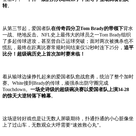
转
。
从第三节起，爱国者队
在传奇四分卫Tom Brady的带领下
背水
一战、绝地反击。NFL史上最伟大的球员之一Tom Brady组织
了多起传球进攻，甚至曾自己运球突破；面对两次被擒杀也不
慌乱，最终在距离比赛常规时间结束仅52秒时连下25分，
追平
比分！超级碗历史上首次加时赛来临！
着从输球边缘挣扎起来的爱国者队愈战愈勇，统治了整个加时
赛。White接到Brady的传球，顽强杀出防守圈完成
Touchdown。
一场史诗级的超级碗决赛以爱国者队上演34-28
的惊天大逆转落下帷幕
。
这场逆转好戏也是让无数人屏吸期待，扑通扑通的小心脏像坐
上了过山车，无数观众大呼需要“速效救心丸”。