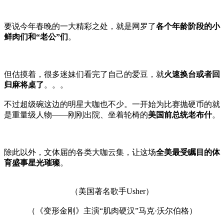
要说今年春晚的一大精彩之处，就是网罗了
各个年龄阶段的小
鲜肉们和“老公”们
。
但估摸着，很多迷妹们看完了自己的爱豆，就
火速换台或者回
归麻将桌了
。。。
不过超级碗这边的明星大咖也不少。一开始为比赛抛硬币的就
是重量级人物——刚刚出院、坐着轮椅的
美国前总统老布什
。
除此以外，文体届的各类大咖云集，让这场
全美最受瞩目的体
育盛事星光璀璨
。
（美国著名歌手Usher）
（《变形金刚》主演“肌肉硬汉”马克·沃尔伯格）