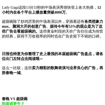
Lady Gaga这段13分33秒的中场表演秀很快登上各大热搜，
12
小时内在各个平台上播放量突破4000万
。
超级碗除了炒鸡厉害的中场表演以外，穿插着还有
各类想象力
max、脑洞大开的创意广告
。
据
传今年有53%的观众是为了这
些广告去看超级碗的。
这些黄金时段的天价广告往往成为传世
的经典，获得千万收视率的同时也在广告史留下不错的口碑。
日报也特意为你整理了史上最强的本届超级碗广告盘点，请各
位出门左转点击阅读哦～
这么一比较，这些
卖力精彩的歌舞表演与业界良心的广告，再
胜春晚一城
。
春晚 VS 超级碗
到底谁更牛？