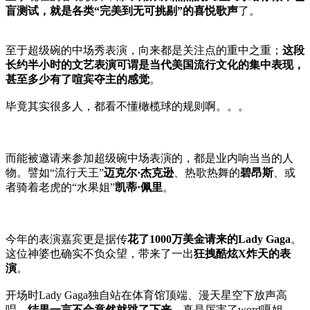
盲测试，就是各类“完美到无可挑剔”的喜悦歌声
了。
至于超级碗的中场秀表演，向来都是关注点的重中之重；
这段
长约半小时的文艺表演可谓是当代美国流行文化的集中表现，
甚至多少有了喧宾夺主的感觉
。
毕竟其实很多人，都看不懂橄榄球的规则啊。。。
而能被邀请来参加超级碗中场表演的，都是业内响当当的人
物。譬如“流行天王”
迈克尔·杰克逊
、热歌热舞的
碧昂斯
、或
者骑着老虎的“水果姐”
凯蒂·佩里
。
今年的表演嘉宾更是据传
花了1000万美金请来的Lady Gaga
。
这位神婆也确实不负众望，带来了一出
狂拽酷炫X炸天的表
演
。
开场时Lady Gaga独自站在体育馆顶端、漫天星空下放声高
唱，
结果一言不合竟然就跳了下来
。真是厉害了word嘎姐。