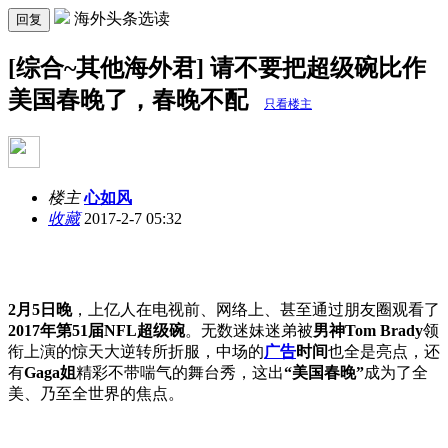
海外头条选读
回复
[综合~其他海外君] 请不要把超级碗比作
美国春晚了，春晚不配
只看楼主
楼主
心如风
收藏
2017-2-7 05:32
2月5日晚
，上亿人在电视前、网络上、甚至通过朋友圈观看了
2017年第51届NFL超级碗
。无数迷妹迷弟被
男神Tom Brady
领
衔上演的惊天大逆转所折服，中场的
广告
时间
也全是亮点，还
有
Gaga姐
精彩不带喘气的舞台秀，这出
“美国春晚”
成为了全
美、乃至全世界的焦点。