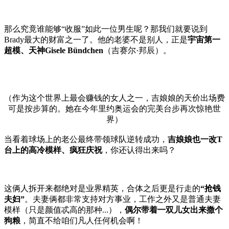
那么究竟谁能够“收服”如此一位男生呢？那我们就要说到
Brady最大的财富之一了。他的老婆不是别人，正是
宇宙第一
超模、天神Gisele Bündchen
（吉赛尔·邦辰）。
（作为这个世界上最会赚钱的女人之一，吉娘娘的天价出场费
可是按步算的。她在今年里约奥运会的完美台步再次惊艳世
界）
当看着球场上的老公最终带领球队逆转成功，
吉娘娘也一改T
台上的高冷模样、疯狂庆祝
，你还认得出来吗？
这俩人拆开来都绝对是业界精英，合体之后更是行走的
“抢钱
夫妇”
。夫妻俩都非常支持对方事业，工作之外又是普通夫妻
模样（只是颜值忒高的那种...），
偶尔带着一双儿女出来撒个
狗粮
，简直不给咱们凡人任何机会啊！