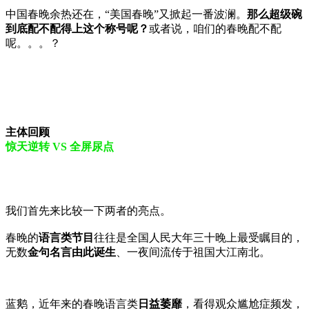
中国春晚余热还在，“美国春晚”又掀起一番波澜。
那么超级碗
到底配不配得上这个称号呢？
或者说，咱们的春晚配不配
呢。。。？
主体回顾
惊天逆转 VS 全屏尿点
我们首先来比较一下两者的亮点。
春晚的
语言类节目
往往是全国人民大年三十晚上最受瞩目的，
无数
金句名言由此诞生
、一夜间流传于祖国大江南北。
蓝鹅，近年来的春晚语言类
日益萎靡
，看得观众尴尬症频发，