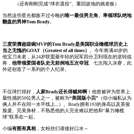
（还有刚刚完成“球衣退役”、重回故地的姚老板）
当然这些星光都敌不过今晚的
唯一最佳男主角、率领球队绝地
翻盘的男神Tom Brady
。
三度荣膺超级碗MVP的Tom Brady是美国职业橄榄球历史上
当之无愧的GOAT（Greatest of all times）
。今年将满40岁的
他宝刀未老，从24岁联盟最年轻的冠军四分卫到现在的逆转战
将，
他带领爱国者队史无前例地五次夺冠
、七次闯入决赛，此
外还创造了一系列的个人纪录。
不仅球打得好，
人家Brady还长得贼帅啊
！他曾被评为世界上
最性感的50位男人之一，被称为
“美国版小贝”
（但小编私认为
俩人并不在同一水平线上...）。Brady拥有193的身高以及英俊
脸庞、完美身材，不熟悉他的人完全难以把他和“暴力橄榄
球”联系在一起。
小编
有图有真相
，女粉丝们请接好口水～