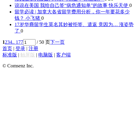
说说在美国 我给自己签“病危通知单”的故事
快乐天使
0
留学必读 | 加拿大各省留学费用分析，你一年要花多少
钱？
小飞猪
0
17岁华裔留学生莫名其妙被拒签、遣返 竟因为…
涨姿势
了
0
1
2
3
4
.. 177
/ 50 页
下一页
首页
|
登录
|
注册
标准版
|
触屏版
|
电脑版
|
客户端
© Comsenz Inc.