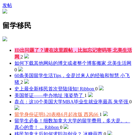
发帖
留学移民
ID出问题了？请在这里跟帖，比如忘记密码等
北美生活
网
2
如何下载其他网站的博文或者整个博客搬家
北美生活网
0
60条美国留学生活Tips，全是过来人的经验和智慧
小飞
猪
2
史上最全新移民首次登陆须知!
Ribbon
0
美国签证——申办地址
涨姿势了
1
盘点：这10个美国大学MBA毕业生就业率最高
朱坚强
0
留学身份证明I-20表格6月起改版
西风66
1
留学生必备！细数加拿大大学的留学费用，多大是。。
真心的贵！ ...
Ribbon
0
移民加拿大后如何求职与创业？
冰糖葫芦
0